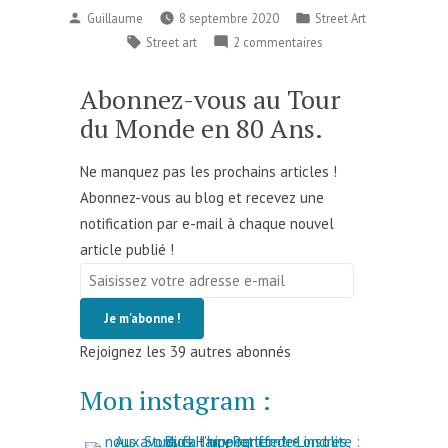
Publié
Publié
Guillaume
8 septembre 2020
Street Art
par
dans
Étiquettes :
sur
Street art
2 commentaires
Street
art
Abonnez-vous au Tour
et
du Monde en 80 Ans.
voyage
Ne manquez pas les prochains articles !
Abonnez-vous au blog et recevez une
notification par e-mail à chaque nouvel
article publié !
Saisissez
votre
Je m'abonne !
adresse
Rejoignez les 39 autres abonnés
e-
mail
Mon instagram :