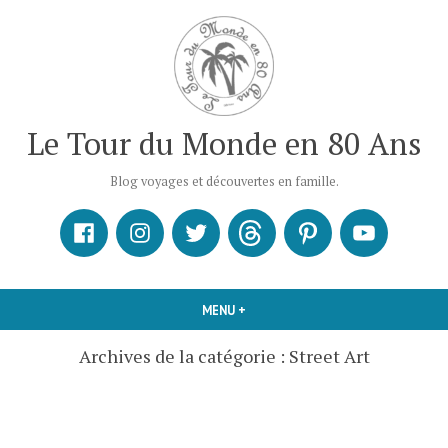
Accéder
au
contenu
Le Tour du Monde en 80 Ans
Blog voyages et découvertes en famille.
Facebook
Instagram
X
Threads
Pinterest
Youtube
MENU
+
DÉPLIÉ
RÉDUIT
Archives de la catégorie :
Street Art