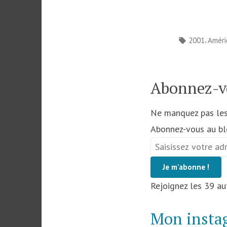
Étiquettes :
,
2001
Améri
Abonnez-v
Ne manquez pas les 
Abonnez-vous au blo
Saisissez
votre
Je m'abonne !
adresse
Rejoignez les 39 a
e-
mail
Mon insta