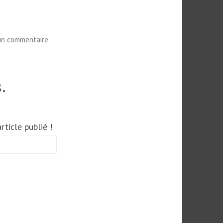
sur
un commentaire
Punta
Cana
–
.
République
Dominicaine
ticle publié !