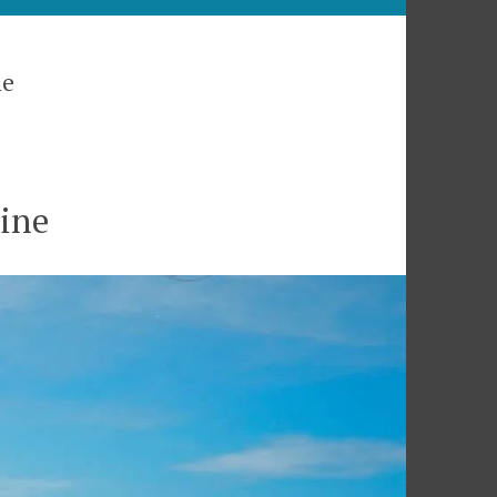
ne
ine