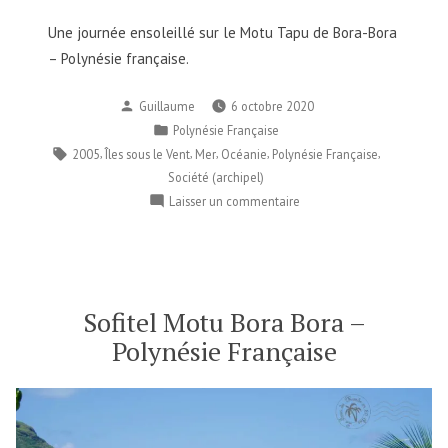
Une journée ensoleillé sur le Motu Tapu de Bora-Bora
– Polynésie française.
Publié
Guillaume
6 octobre 2020
par
Publié
Polynésie Française
dans
Étiquettes :
,
,
,
,
,
2005
Îles sous le Vent
Mer
Océanie
Polynésie Française
Société (archipel)
sur
Laisser un commentaire
Motu
Tapu
–
Bora
Bora
Sofitel Motu Bora Bora –
–
Polynésie Française
Polynésie
Française