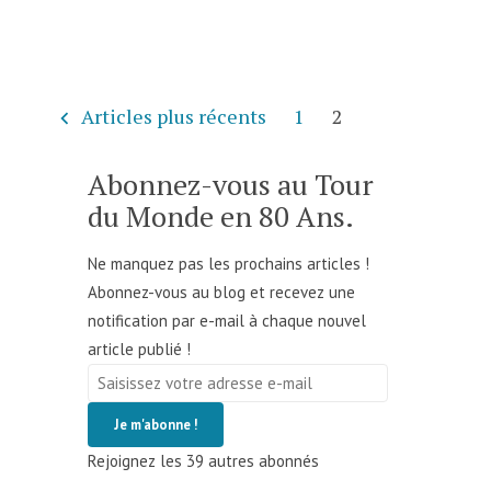
Vahine
Island
–
Polynésie
Française
Pagination
Articles plus récents
1
2
des
publications
Abonnez-vous au Tour
du Monde en 80 Ans.
Ne manquez pas les prochains articles !
Abonnez-vous au blog et recevez une
notification par e-mail à chaque nouvel
article publié !
Saisissez
votre
Je m'abonne !
adresse
Rejoignez les 39 autres abonnés
e-
mail