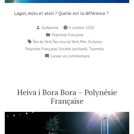
Lagon, motu et atoll ? Quelle est la différence ?
Publié
Guillaume
6 octobre 2020
par
Publié
Polynésie Française
dans
Étiquettes :
,
,
,
,
Îles du Vent
Îles sous le Vent
Mer
Océanie
,
,
Polynésie Française
Société (archipel)
Tuamotu
sur
Laisser un commentaire
Lagon,
motu
et
atoll
?
Heiva i Bora Bora – Polynésie
Française