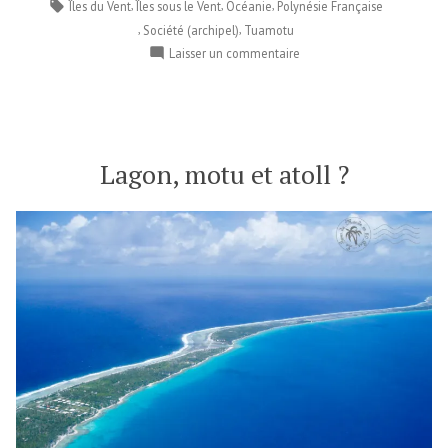
dans
Étiquettes :
,
,
,
Îles du Vent
Îles sous le Vent
Océanie
Polynésie Française
,
,
Société (archipel)
Tuamotu
sur
Laisser un commentaire
Le
tatouage
en
Polynésie
Lagon, motu et atoll ?