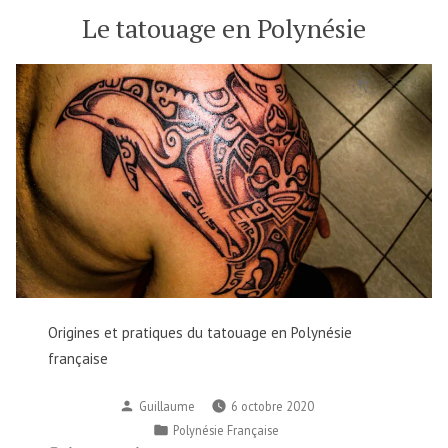
Le tatouage en Polynésie
Origines et pratiques du tatouage en Polynésie
française
Publié
Guillaume
6 octobre 2020
par
Publié
Polynésie Française