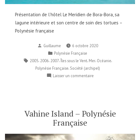
Présentation de l’hôtel Le Meridien de Bora-Bora, sa
lagune intérieure et son centre de soin des tortues –
Polynésie française
Publié
Guillaume
6 octobre 2020
par
Publié
Polynésie Française
dans
Étiquettes :
,
,
,
,
,
,
2005
2006
2007
Îles sous le Vent
Mer
Océanie
,
Polynésie Française
Société (archipel)
sur
Laisser un commentaire
Le
Meridien
Bora
Bora
–
Vahine Island – Polynésie
Polynésie
Française
Française