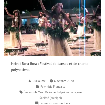
Heiva i Bora-Bora : Festival de danses et de chants
polynésiens.
Publié
Guillaume
6 octobre 2020
par
Publié
Polynésie Française
dans
Étiquettes :
,
,
,
Îles sous le Vent
Océanie
Polynésie Française
Société (archipel)
sur
Laisser un commentaire