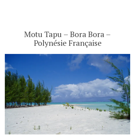
Heiva
i
Bora
Bora
–
Motu Tapu – Bora Bora –
Polynésie
Polynésie Française
Française