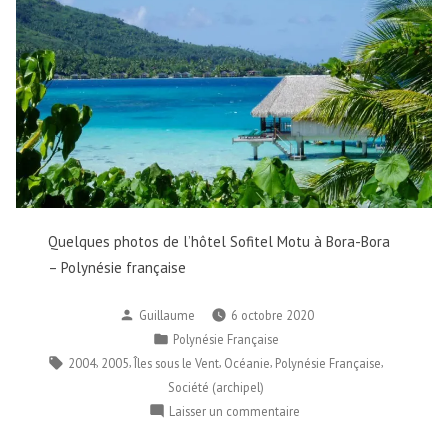
Quelques photos de l’hôtel Sofitel Motu à Bora-Bora
– Polynésie française
Publié
Guillaume
6 octobre 2020
par
Publié
Polynésie Française
dans
Étiquettes :
,
,
,
,
,
2004
2005
Îles sous le Vent
Océanie
Polynésie Française
Société (archipel)
sur
Laisser un commentaire
Sofitel