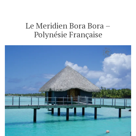
Motu
Bora
Bora
–
Le Meridien Bora Bora –
Polynésie
Polynésie Française
Française