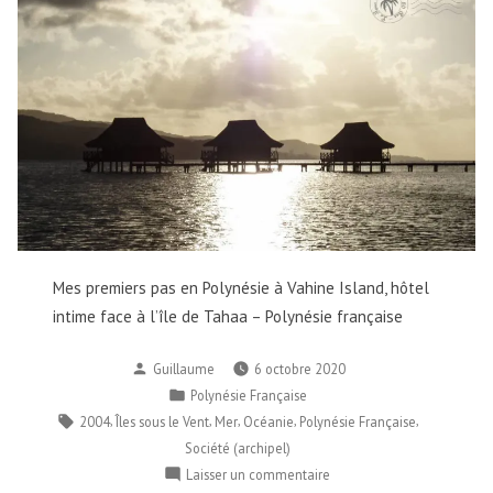
Mes premiers pas en Polynésie à Vahine Island, hôtel
intime face à l’île de Tahaa – Polynésie française
Publié
Guillaume
6 octobre 2020
par
Publié
Polynésie Française
dans
Étiquettes :
,
,
,
,
,
2004
Îles sous le Vent
Mer
Océanie
Polynésie Française
Société (archipel)
sur
Laisser un commentaire