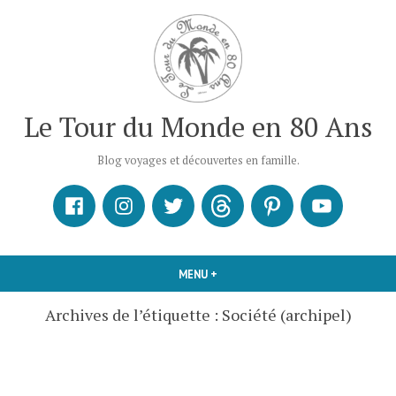
Accéder
au
contenu
Le Tour du Monde en 80 Ans
Blog voyages et découvertes en famille.
Facebook
Instagram
X
Threads
Pinterest
Youtube
MENU
+
DÉPLIÉ
RÉDUIT
Archives de l’étiquette :
Société (archipel)