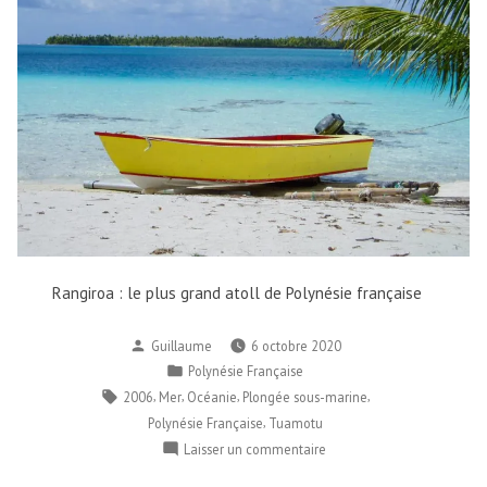
Rangiroa : le plus grand atoll de Polynésie française
Publié
Guillaume
6 octobre 2020
par
Publié
Polynésie Française
dans
Étiquettes :
,
,
,
,
2006
Mer
Océanie
Plongée sous-marine
,
Polynésie Française
Tuamotu
sur
Laisser un commentaire
Rangiroa