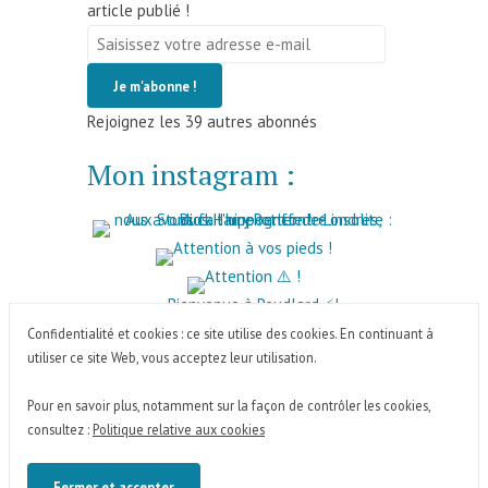
article publié !
Saisissez
votre
Je m'abonne !
adresse
Rejoignez les 39 autres abonnés
e-
mail
Mon instagram :
Confidentialité et cookies : ce site utilise des cookies. En continuant à
utiliser ce site Web, vous acceptez leur utilisation.
Pour en savoir plus, notamment sur la façon de contrôler les cookies,
FACEBOOK
INSTAGRAM
X
THREADS
consultez :
Politique relative aux cookies
PINTEREST
YOUTUBE
Le Tour du Monde en 80 Ans
,
proudly powered by