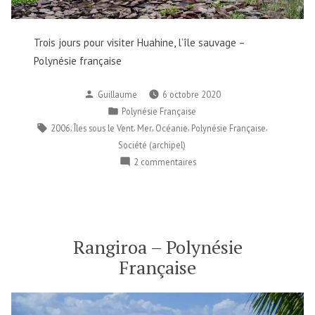
Trois jours pour visiter Huahine, l’île sauvage –
Polynésie française
Publié
Guillaume
6 octobre 2020
par
Publié
Polynésie Française
dans
Étiquettes :
,
,
,
,
,
2006
Îles sous le Vent
Mer
Océanie
Polynésie Française
Société (archipel)
sur
2 commentaires
Huahine
–
Polynésie
Française
Rangiroa – Polynésie
Française