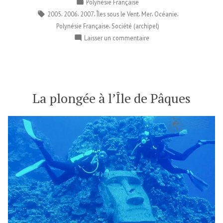
Publié
Polynésie Française
dans
Étiquettes :
,
,
,
,
,
,
2005
2006
2007
Îles sous le Vent
Mer
Océanie
,
Polynésie Française
Société (archipel)
sur
Laisser un commentaire
Le
Meridien
Bora
Bora
–
La plongée à l’Île de Pâques
Polynésie
Française