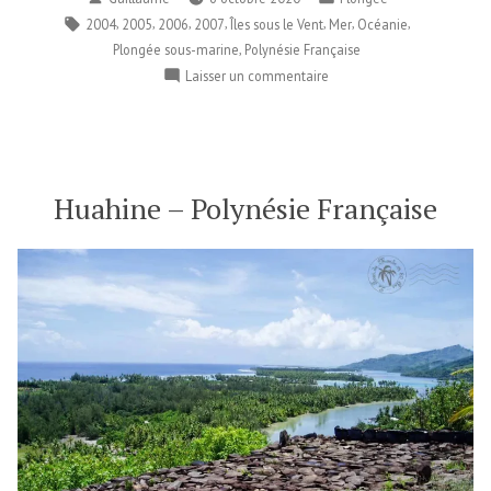
par
dans
Étiquettes :
,
,
,
,
,
,
,
2004
2005
2006
2007
Îles sous le Vent
Mer
Océanie
,
Plongée sous-marine
Polynésie Française
sur
Laisser un commentaire
La
plongée
à
Bora
Bora
Huahine – Polynésie Française
–
Polynésie
Française