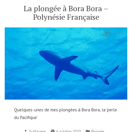
La plongée à Bora Bora –
Polynésie Française
Quelques-unes de mes plongées à Bora Bora, la ‘perle
du Pacifique’
Publié
Publié
Guillaume
6 octobre 2020
Plongée