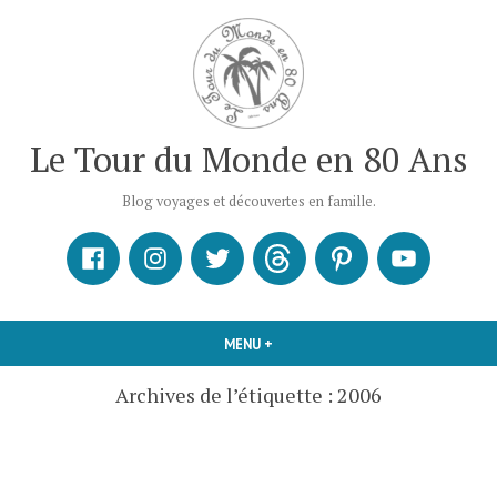
Accéder
au
contenu
Le Tour du Monde en 80 Ans
Blog voyages et découvertes en famille.
Facebook
Instagram
X
Threads
Pinterest
Youtube
MENU
+
DÉPLIÉ
RÉDUIT
Archives de l’étiquette :
2006