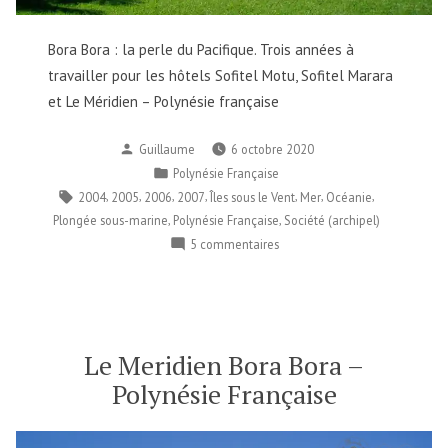
Bora Bora : la perle du Pacifique. Trois années à
travailler pour les hôtels Sofitel Motu, Sofitel Marara
et Le Méridien – Polynésie française
Publié
Guillaume
6 octobre 2020
par
Publié
Polynésie Française
dans
Étiquettes :
,
,
,
,
,
,
,
2004
2005
2006
2007
Îles sous le Vent
Mer
Océanie
,
,
Plongée sous-marine
Polynésie Française
Société (archipel)
sur
5 commentaires
Bora
Bora
–
Polynésie
Française
Le Meridien Bora Bora –
Polynésie Française