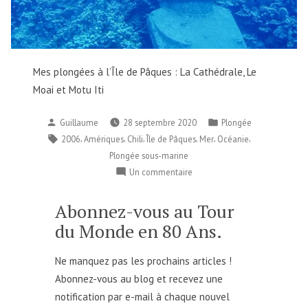
Mes plongées à l’Île de Pâques : La Cathédrale, Le
Moai et Motu Iti
Publié
Publié
Guillaume
28 septembre 2020
Plongée
par
dans
Étiquettes :
,
,
,
,
,
,
2006
Amériques
Chili
Île de Pâques
Mer
Océanie
Plongée sous-marine
sur
Un commentaire
La
plongée
Abonnez-vous au Tour
à
du Monde en 80 Ans.
l’Île
de
Ne manquez pas les prochains articles !
Pâques
Abonnez-vous au blog et recevez une
notification par e-mail à chaque nouvel