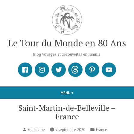
Accéder
au
contenu
Le Tour du Monde en 80 Ans
Blog voyages et découvertes en famille.
Facebook
Instagram
X
Threads
Pinterest
Youtube
MENU
+
DÉPLIÉ
RÉDUIT
Saint-Martin-de-Belleville –
France
Publié
Publié
Guillaume
7 septembre 2020
France