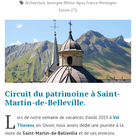
par
dans
Étiquettes :
,
,
,
,
Architecture
Auvergne-Rhône-Alpes
France
Montagne
Savoie (73)
Circuit du patrimoine à Saint-
Martin-de-Belleville
.
L
ors de notre semaine de vacances d’août 2019 à
Val
Thorens
, en
Savoie
, nous avons dédié une journée à la
visite de
Saint-Martin-de-Belleville
et de ses environs.