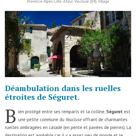
,
,
Provence-Alpes-Côte-d'Azur
Vaucluse (84)
Village
Déambulation dans les ruelles
étroites de Séguret
.
B
ien protégé entre ses remparts et la colline,
Séguret
est
une petite commune du
Vaucluse
offrant de charmantes
ruelles ombragées en calade (en pente et pavées de pierres). La
destination est agréable car il y a assez peu de monde et le