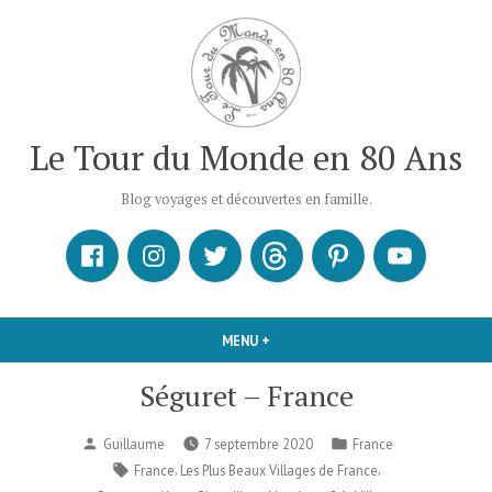
Accéder
au
contenu
Le Tour du Monde en 80 Ans
Blog voyages et découvertes en famille.
Facebook
Instagram
X
Threads
Pinterest
Youtube
MENU
+
DÉPLIÉ
RÉDUIT
Séguret – France
Publié
Publié
Guillaume
7 septembre 2020
France
par
dans
Étiquettes :
,
,
France
Les Plus Beaux Villages de France