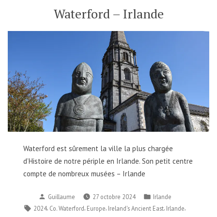
Waterford – Irlande
Waterford est sûrement la ville la plus chargée
d’Histoire de notre périple en Irlande. Son petit centre
compte de nombreux musées – Irlande
Publié
Publié
Guillaume
27 octobre 2024
Irlande
par
dans
Étiquettes :
,
,
,
,
,
2024
Co. Waterford
Europe
Ireland's Ancient East
Irlande