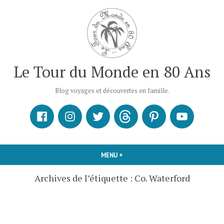
Accéder
au
contenu
Le Tour du Monde en 80 Ans
Blog voyages et découvertes en famille.
Facebook
Instagram
X
Threads
Pinterest
Youtube
MENU
+
DÉPLIÉ
RÉDUIT
Archives de l’étiquette :
Co. Waterford