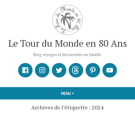
Accéder
au
contenu
Le Tour du Monde en 80 Ans
Blog voyages et découvertes en famille.
Facebook
Instagram
X
Threads
Pinterest
Youtube
MENU
+
DÉPLIÉ
RÉDUIT
Archives de l’étiquette :
2024