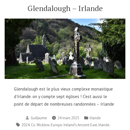
Glendalough – Irlande
Glendalough est le plus vieux complexe monastique
d’Irlande. on y compte sept églises ! C’est aussi le
point de départ de nombreuses randonnées – Irlande
Publié
Publié
Guillaume
24 mars 2025
Irlande
par
dans
Étiquettes :
,
,
,
,
,
2024
Co. Wicklow
Europe
Ireland's Ancient East
Irlande