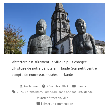
Waterford est sûrement la ville la plus chargée
d’Histoire de notre périple en Irlande. Son petit centre
compte de nombreux musées – Irlande
Publié
Publié
Guillaume
27 octobre 2024
Irlande
par
dans
Étiquettes :
,
,
,
,
,
2024
Co. Waterford
Europe
Ireland's Ancient East
Irlande
,
,
Munster
Street art
Ville
sur
Laisser un commentaire
Waterford