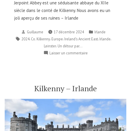
Jerpoint Abbey est une séduisante abbaye du XIIe
siècle dans le conté de Kilkenny. Nous avons eu un
joli aperçu de ses ruines – Irlande
Publié
Publié
Guillaume
17 décembre 2024
Irlande
par
dans
Étiquettes :
,
,
,
,
,
2024
Co. Kilkenny
Europe
Ireland's Ancient East
Irlande
,
Leinster
Un détour par...
sur
Laisser un commentaire
Un
détour
par…
Jerpoint
Abbey
Kilkenny – Irlande
–
Irlande