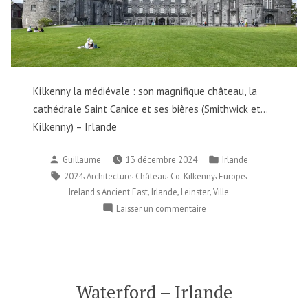
Kilkenny la médiévale : son magnifique château, la
cathédrale Saint Canice et ses bières (Smithwick et…
Kilkenny) – Irlande
Publié
Publié
Guillaume
13 décembre 2024
Irlande
par
dans
Étiquettes :
,
,
,
,
,
2024
Architecture
Château
Co. Kilkenny
Europe
,
,
,
Ireland's Ancient East
Irlande
Leinster
Ville
sur
Laisser un commentaire
Kilkenny
–
Irlande
Waterford – Irlande