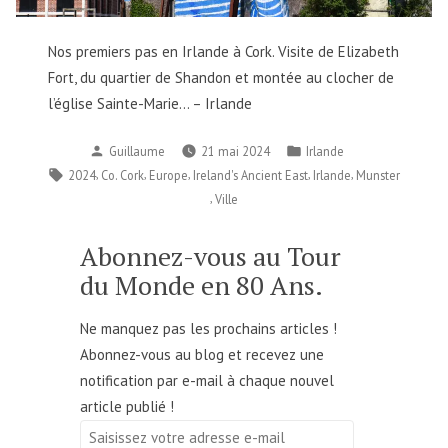
Nos premiers pas en Irlande à Cork. Visite de Elizabeth
Fort, du quartier de Shandon et montée au clocher de
l’église Sainte-Marie… – Irlande
Publié
Publié
Guillaume
21 mai 2024
Irlande
par
dans
Étiquettes :
,
,
,
,
,
2024
Co. Cork
Europe
Ireland's Ancient East
Irlande
Munster
,
Ville
Abonnez-vous au Tour
du Monde en 80 Ans.
Ne manquez pas les prochains articles !
Abonnez-vous au blog et recevez une
notification par e-mail à chaque nouvel
article publié !
Saisissez