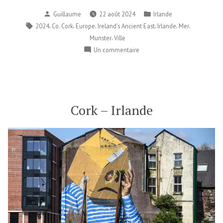
Publié
Publié
Guillaume
22 août 2024
Irlande
par
dans
Étiquettes :
,
,
,
,
,
,
2024
Co. Cork
Europe
Ireland's Ancient East
Irlande
Mer
,
Munster
Ville
sur
Un commentaire
Cobh
–
Irlande
Cork – Irlande