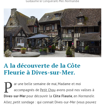
,
,
Guillaume le Conquérant
Mer
Normandie
A la découverte de la Côte
Fleurie à Dives-sur-Mer.
P
ar une belle semaine de mai, Madame et moi
accompagnés de
Petit Chou
avons posé nos valises à
Dives-sur-Mer
pour découvrir la
Côte Fleurie
, en
Normandie
.
Allez, petit sondage : qui connait Dives-sur-Mer (vous pouvez