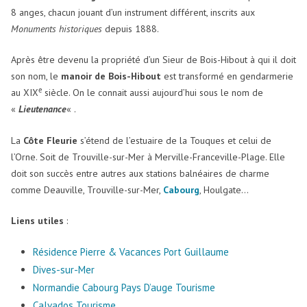
8 anges, chacun jouant d’un instrument différent, inscrits aux
Monuments historiques
depuis 1888.
Après être devenu la propriété d’un Sieur de Bois-Hibout à qui il doit
son nom, le
manoir de Bois-Hibout
est transformé en gendarmerie
e
au XIX
siècle. On le connait aussi aujourd’hui sous le nom de
«
Lieutenance
« .
La
Côte Fleurie
s’étend de l’estuaire de la Touques et celui de
l’Orne. Soit de Trouville-sur-Mer à Merville-Franceville-Plage. Elle
doit son succès entre autres aux stations balnéaires de charme
comme Deauville, Trouville-sur-Mer,
Cabourg
, Houlgate…
Liens utiles
:
Résidence Pierre & Vacances Port Guillaume
Dives-sur-Mer
Normandie Cabourg Pays D’auge Tourisme
Calvados Tourisme