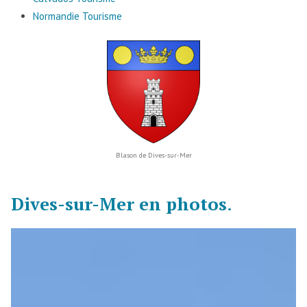
Normandie Tourisme
Blason de Dives-sur-Mer
Dives-sur-Mer en photos
.