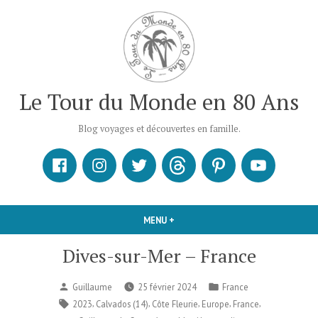
Accéder
au
contenu
Le Tour du Monde en 80 Ans
Blog voyages et découvertes en famille.
Facebook
Instagram
X
Threads
Pinterest
Youtube
MENU
+
DÉPLIÉ
RÉDUIT
Dives-sur-Mer – France
Publié
Publié
Guillaume
25 février 2024
France
par
dans
Étiquettes :
,
,
,
,
,
2023
Calvados (14)
Côte Fleurie
Europe
France