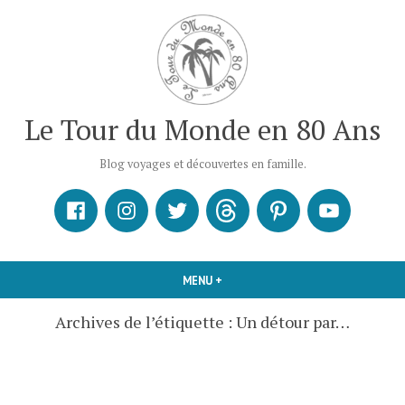
Accéder
au
contenu
Le Tour du Monde en 80 Ans
Blog voyages et découvertes en famille.
Facebook
Instagram
X
Threads
Pinterest
Youtube
MENU
+
DÉPLIÉ
RÉDUIT
Archives de l’étiquette :
Un détour par…