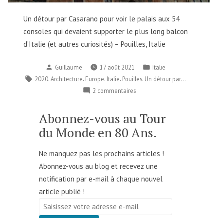
Un détour par Casarano pour voir le palais aux 54
consoles qui devaient supporter le plus long balcon
d’Italie (et autres curiosités) – Pouilles, Italie
Publié
Publié
Guillaume
17 août 2021
Italie
par
dans
Étiquettes :
,
,
,
,
,
2020
Architecture
Europe
Italie
Pouilles
Un détour par...
sur
2 commentaires
Un
détour
Abonnez-vous au Tour
par…
du Monde en 80 Ans.
Casarano
–
Ne manquez pas les prochains articles !
Italie
Abonnez-vous au blog et recevez une
notification par e-mail à chaque nouvel
article publié !
Saisissez
votre