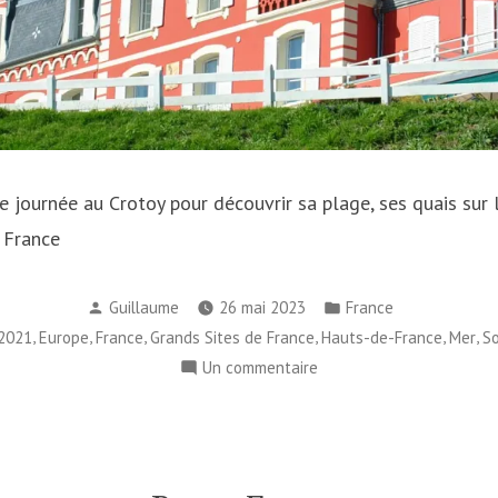
e journée au Crotoy pour découvrir sa plage, ses quais su
 France
Publié
Publié
Guillaume
26 mai 2023
France
par
dans
,
,
,
,
,
,
2021
Europe
France
Grands Sites de France
Hauts-de-France
Mer
S
sur
Un commentaire
Le
Crotoy
–
France