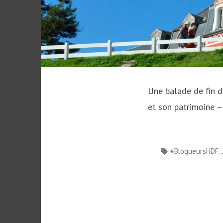
Une balade de fin d
et son patrimoine –
Étiquettes :
,
#BlogueursHDF