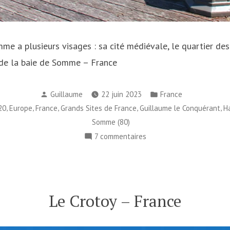
mme a plusieurs visages : sa cité médiévale, le quartier de
s de la baie de Somme – France
Publié
Publié
Guillaume
22 juin 2023
France
par
dans
,
,
,
,
,
20
Europe
France
Grands Sites de France
Guillaume le Conquérant
H
Somme (80)
sur
7 commentaires
Saint-
Valery-
sur-
Somme
Le Crotoy – France
–
France