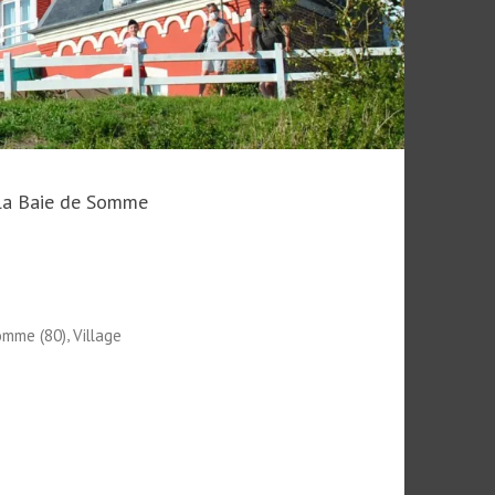
r la Baie de Somme
,
omme (80)
Village