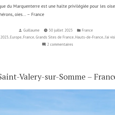
que du Marquenterre est une halte privilégiée pour les oise
 hérons, oies… – France
Publié
Publié
Guillaume
30 juillet 2023
France
par
dans
,
,
,
,
,
,
2023
Europe
France
Grands Sites de France
Hauts-de-France
J'ai vis
sur
2 commentaires
J’ai
visité…
le
parc
Saint-Valery-sur-Somme – Franc
ornithologique
du
Marquenterre
–
France