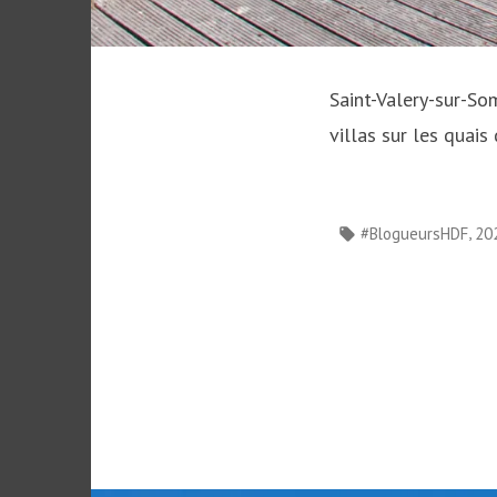
Saint-Valery-sur-So
villas sur les quai
Étiquettes :
,
#BlogueursHDF
20