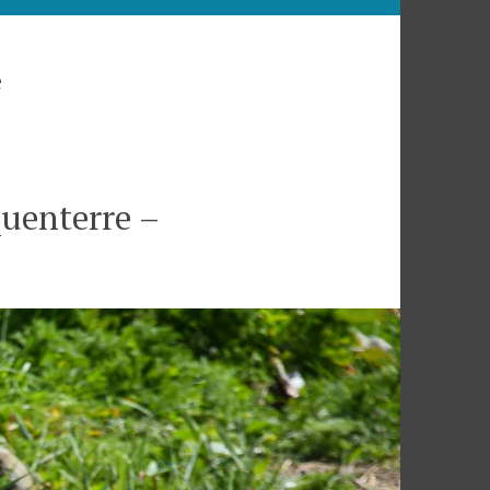
e
quenterre –