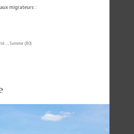
aux migrateurs :
,
ité...
Somme (80)
e