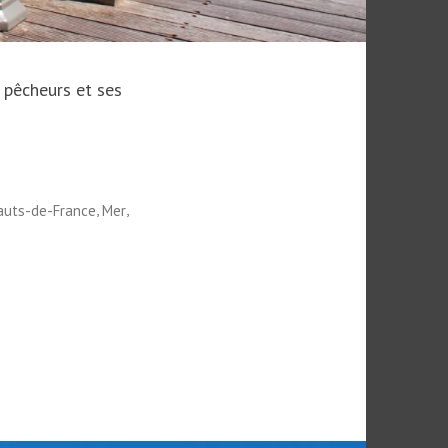
s pêcheurs et ses
,
,
auts-de-France
Mer