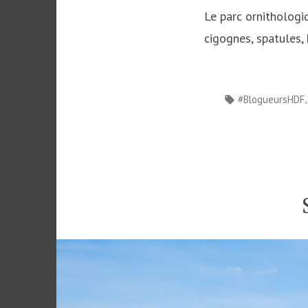
Le parc ornithologi
cigognes, spatules,
Étiquettes :
#BlogueursHDF