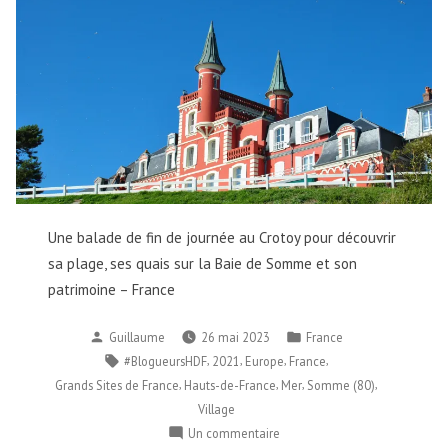
Une balade de fin de journée au Crotoy pour découvrir
sa plage, ses quais sur la Baie de Somme et son
patrimoine – France
Publié
Publié
Guillaume
26 mai 2023
France
par
dans
Étiquettes :
,
,
,
,
#BlogueursHDF
2021
Europe
France
,
,
,
,
Grands Sites de France
Hauts-de-France
Mer
Somme (80)
Village
sur
Un commentaire