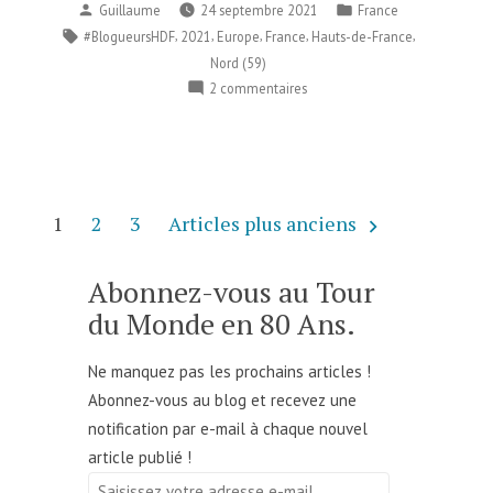
Publié
Publié
Guillaume
24 septembre 2021
France
par
dans
Étiquettes :
,
,
,
,
,
#BlogueursHDF
2021
Europe
France
Hauts-de-France
Nord (59)
sur
2 commentaires
La
station
du
Valjoly
–
Pagination
1
2
3
Articles plus anciens
France
des
publications
Abonnez-vous au Tour
du Monde en 80 Ans.
Ne manquez pas les prochains articles !
Abonnez-vous au blog et recevez une
notification par e-mail à chaque nouvel
article publié !
Saisissez