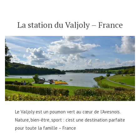
visité…
la
Coupole
d’Helfaut
La station du Valjoly – France
–
France
Le Valjoly est un poumon vert au cœur de l’Avesnois.
Nature, bien-être, sport : c’est une destination parfaite
pour toute la famille – France