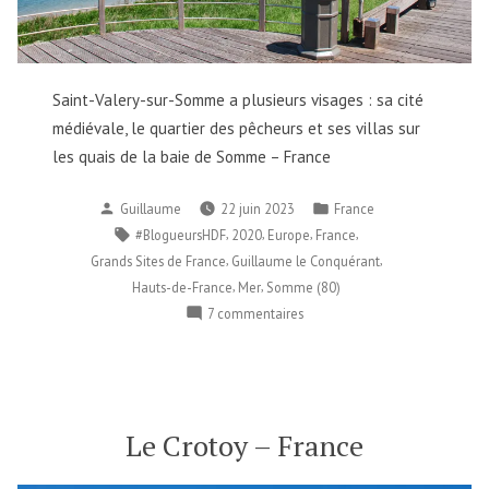
Saint-Valery-sur-Somme a plusieurs visages : sa cité
médiévale, le quartier des pêcheurs et ses villas sur
les quais de la baie de Somme – France
Publié
Publié
Guillaume
22 juin 2023
France
par
dans
Étiquettes :
,
,
,
,
#BlogueursHDF
2020
Europe
France
,
,
Grands Sites de France
Guillaume le Conquérant
,
,
Hauts-de-France
Mer
Somme (80)
sur
7 commentaires
Saint-
Valery-
sur-
Somme
–
Le Crotoy – France
France