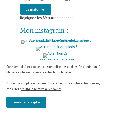
votre
Je m'abonne !
adresse
Rejoignez les 39 autres abonnés
e-
mail
Mon instagram :
Confidentialité et cookies : ce site utilise des cookies. En continuant à
utiliser ce site Web, vous acceptez leur utilisation.
Pour en savoir plus, notamment sur la façon de contrôler les cookies,
FACEBOOK
INSTAGRAM
X
THREADS
consultez :
Politique relative aux cookies
PINTEREST
YOUTUBE
Le Tour du Monde en 80 Ans
,
proudly powered by
WordPress
.
Politique de confidentialité