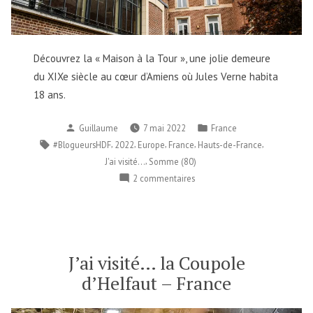
Découvrez la « Maison à la Tour », une jolie demeure
du XIXe siècle au cœur d’Amiens où Jules Verne habita
18 ans.
Publié
Publié
Guillaume
7 mai 2022
France
par
dans
Étiquettes :
,
,
,
,
,
#BlogueursHDF
2022
Europe
France
Hauts-de-France
,
J'ai visité...
Somme (80)
sur
2 commentaires
J’ai
visité…
la
maison
de
J’ai visité… la Coupole
Jules
d’Helfaut – France
Verne
–