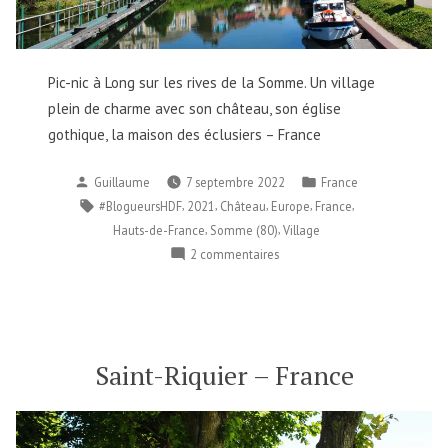
Pic-nic à Long sur les rives de la Somme. Un village
plein de charme avec son château, son église
gothique, la maison des éclusiers – France
Publié
Publié
Guillaume
7 septembre 2022
France
par
dans
Étiquettes :
,
,
,
,
,
#BlogueursHDF
2021
Château
Europe
France
,
,
Hauts-de-France
Somme (80)
Village
sur
2 commentaires
Long
–
France
Saint-Riquier – France