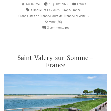
Publié
Publié
Guillaume
30 juillet 2023
France
par
dans
Étiquettes :
,
,
,
,
#BlogueursHDF
2023
Europe
France
,
,
,
Grands Sites de France
Hauts-de-France
J'ai visité...
Somme (80)
sur
2 commentaires
J’ai
visité…
le
parc
ornithologique
Saint-Valery-sur-Somme –
du
France
Marquenterre
–
France