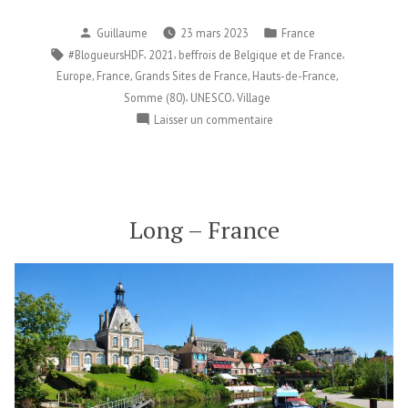
Publié
Publié
Guillaume
23 mars 2023
France
par
dans
Étiquettes :
,
,
,
#BlogueursHDF
2021
beffrois de Belgique et de France
,
,
,
,
Europe
France
Grands Sites de France
Hauts-de-France
,
,
Somme (80)
UNESCO
Village
sur
Laisser un commentaire
Rue
–
France
Long – France