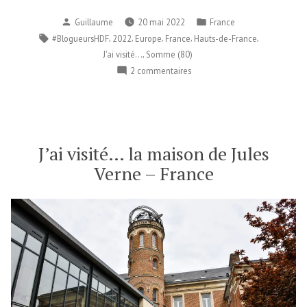
Publié
Publié
Guillaume
20 mai 2022
France
par
dans
Étiquettes :
,
,
,
,
,
#BlogueursHDF
2022
Europe
France
Hauts-de-France
,
J'ai visité...
Somme (80)
sur
2 commentaires
J’ai
visité…
les
hortillonnages
d’Amiens
J’ai visité… la maison de Jules
–
Verne – France
France