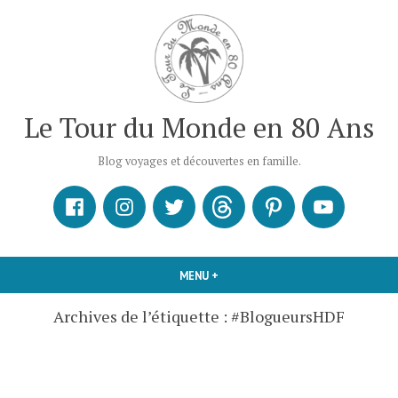
Accéder
au
contenu
Le Tour du Monde en 80 Ans
Blog voyages et découvertes en famille.
Facebook
Instagram
X
Threads
Pinterest
Youtube
MENU
+
DÉPLIÉ
RÉDUIT
Archives de l’étiquette :
#BlogueursHDF