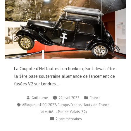
France
La Coupole d’Helfaut est un bunker géant devait être
la 1ère base souterraine allemande de lancement de
fusées V2 sur Londres…
Publié
Publié
Guillaume
29 avril 2022
France
par
dans
Étiquettes :
,
,
,
,
,
#BlogueursHDF
2022
Europe
France
Hauts-de-France
,
J'ai visité...
Pas-de-Calais (62)
sur
2 commentaires
J’ai