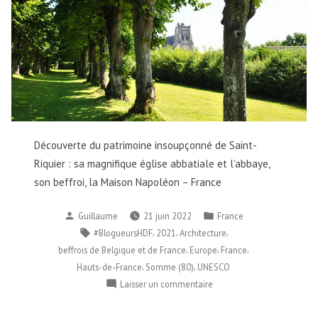
Découverte du patrimoine insoupçonné de Saint-
Riquier : sa magnifique église abbatiale et l’abbaye,
son beffroi, la Maison Napoléon – France
Publié
Publié
Guillaume
21 juin 2022
France
par
dans
Étiquettes :
,
,
,
#BlogueursHDF
2021
Architecture
,
,
,
beffrois de Belgique et de France
Europe
France
,
,
Hauts-de-France
Somme (80)
UNESCO
sur
Laisser un commentaire
Saint-
Riquier